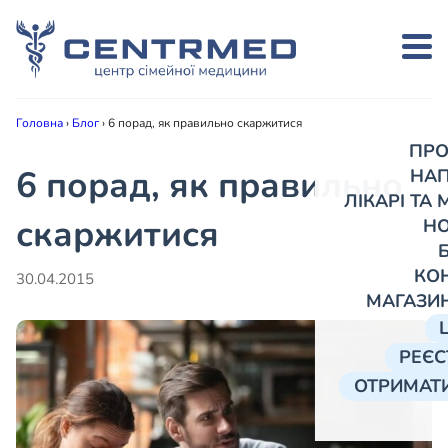
Головна
›
Блог
›
6 порад, як правильно скаржитися
ПРО
6 порад, як правильно
НА
ЛІКАРІ ТА
скаржитися
Н
КО
30.04.2015
МАГАЗИ
РЕЄС
ОТРИМАТИ