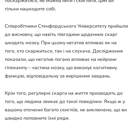
поскаржитися, не можна нити і скиглити, цим ви
тільки нашкодите собі.
Співробітники Стенфордського Університету прийшли
до висновку, що навіть півгодини щоденних скарг
шкодять мозку. При цьому негатив впливає як на
того, хто скаржиться, так і на слухача. Дослідження
показали, що негатив погано впливає на нейрони
гіпокампу – частина мозку, що виконує когнітивну
функцію, відповідальну за вирішення завдань.
Крім того, регулярні скарги на життя призводять до
того, що людина звикає до такої поведінки. Якщо ж у
вашому оточенні багато скигліїв, не виключено, що ви
швидко поповните їхні ряди.