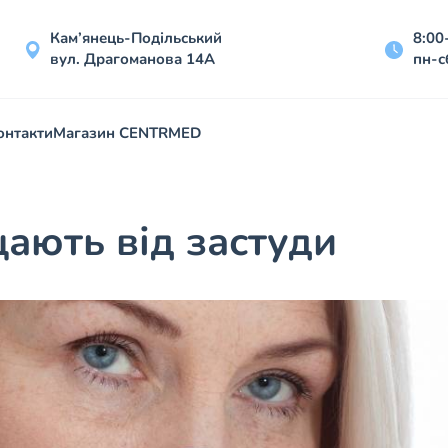
Кам’янець-Подільський
8:00
вул. Драгоманова 14А
пн-с
онтакти
Магазин CENTRMED
щають від застуди