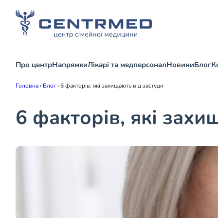
Про центр
Напрямки
Лікарі та медперсонал
Новини
Блог
К
Головна
›
Блог
›
6 факторів, які захищають від застуди
6 факторів, які захи