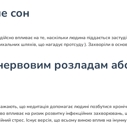
ше сон
дійсно впливає на те, наскільки людина піддається застуді
дихальних шляхів, що нагадує протсуду ). Захворіли в основ
я нервовим розладам аб
вважають, що медитація допомагає людині позбутися хроні
во впливає на ризик розвитку інфекційних захворювань, ц
ійний стрес. Існує версія, що всьому виною вплив на імунн