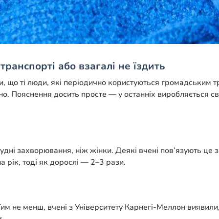
транспорті або взагалі не їздить
и, що ті люди, які періодично користуються громадським т
ійно. Пояснення досить просте — у останніх виробляється с
ні захворювання, ніж жінки. Деякі вчені пов’язують це з 
 рік, тоді як дорослі — 2–3 рази.
им не менш, вчені з Університету Карнегі-Меллон виявили,
.