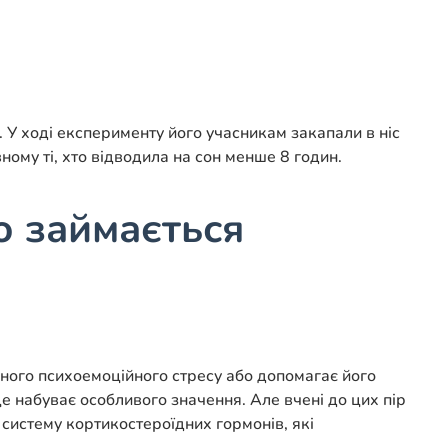
. У ході експерименту його учасникам закапали в ніс
ному ті, хто відводила на сон менше 8 годин.
о займається
чного психоемоційного стресу або допомагає його
е набуває особливого значення. Але вчені до цих пір
у систему кортикостероїдних гормонів, які