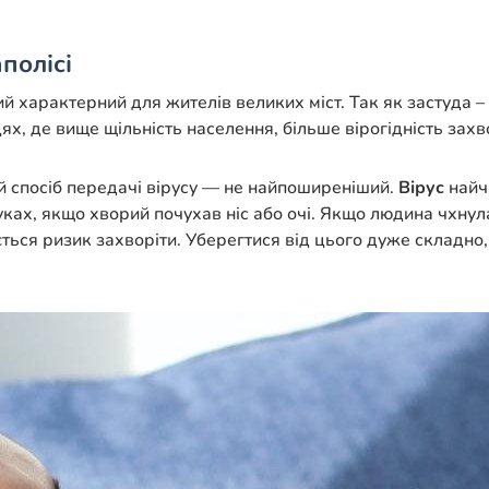
аполісі
кий характерний для жителів великих міст. Так як застуда 
х, де вище щільність населення, більше вірогідність захв
й спосіб передачі вірусу — не найпоширеніший.
Вірус
найч
уках, якщо хворий почухав ніс або очі. Якщо людина чхнул
ищується ризик захворіти. Уберегтися від цього дуже складн