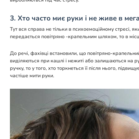
виробляються під час стресу.
3. Хто часто миє руки і не живе в мег
Тут вся справа не тільки в психоемоційному стресі, я
передається повітряно -крапельним шляхом, то в місця
До речі, фахівці встановили, що повітряно-крапельни
виділяються при кашлі і нежиті або залишаються на р
ручку, то у того, хто торкнеться її після нього, підв
частіше мити руки.