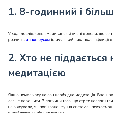
1
. 8-годинний і біль
У ході досліджень американські вчені довели, що сон 
розчин з
риновірусом
(
вірус
, який викликає інфекції 
2. Хто не піддаєтьс
медитацією
Якщо немає часу на сон необхідна медитація. Вчені 
легше пережити. З причини того, що стрес несприятли
не з’ясували, як пов’язана імунна система і психоемоц