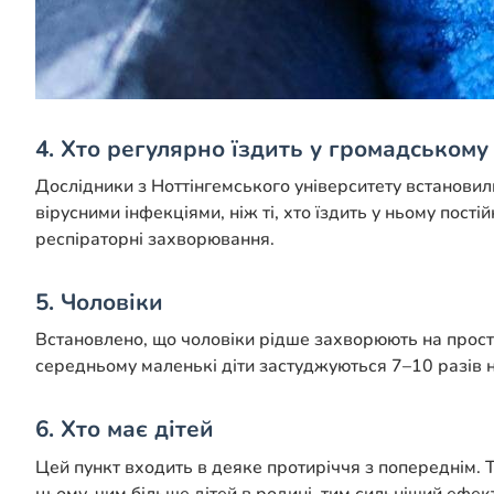
4
.
Хто регулярно їздить у громадському 
Дослідники з Ноттінгемського університету встановил
вірусними інфекціями, ніж ті, хто їздить у ньому пост
респіраторні захворювання.
5. Чоловіки
Встановлено, що чоловіки рідше захворюють на простуд
середньому маленькі діти застуджуються 7–10 разів на
6. Хто має дітей
Цей пункт входить в деяке протиріччя з попереднім. Т
цьому, чим більше дітей в родині, тим сильніший ефект