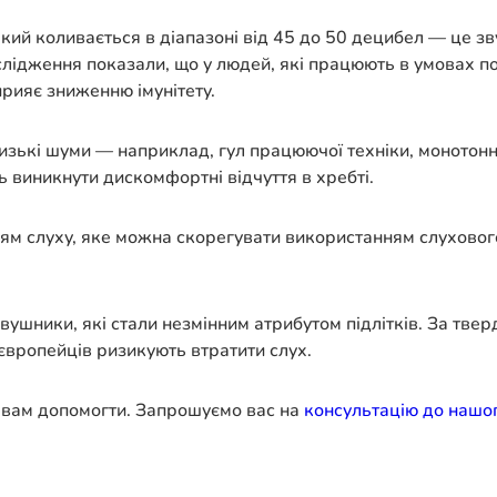
кий коливається в діапазоні від 45 до 50 децибел — це з
ідження показали, що у людей, які працюють в умовах по
рияє зниженню імунітету.
зькі шуми — наприклад, гул працюючої техніки, монотонни
ь виникнути дискомфортні відчуття в хребті.
м слуху, яке можна скорегувати використанням слухового 
вушники, які стали незмінним атрибутом підлітків. За тв
 європейців ризикують втратити слух.
і вам допомогти. Запрошуємо вас на
консультацію до нашог