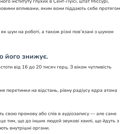
го інституту глухих в Сент-Луїсі, штат Міссурі,
шумовими впливами, яким вони піддають себе протягом
к шум на роботі, а також різні пов’язані з шумом
о його знижує.
тоти від 16 до 20 тисяч герц. З віком чутливість
ння перетинки на відстань, рівну радіусу ядра атома
ть свою промову або спів в аудіозапису — але саме
це тим, що до інших людей звукові хвилі, що йдуть з
ють внутрішні органи.