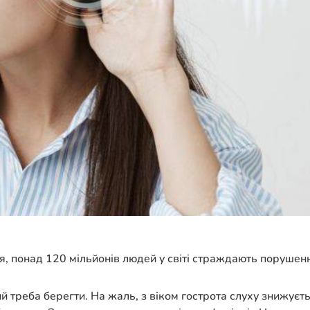
’я, понад 120 мільйонів людей у світі страждають порушен
й треба берегти. На жаль, з віком гострота слуху знижуєт