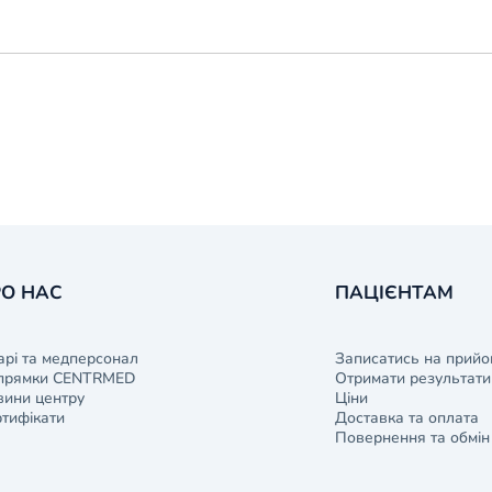
О НАС
ПАЦІЄНТАМ
арі та медперсонал
Записатись на прийо
прямки CENTRMED
Отримати результати 
ини центру
Ціни
тифікати
Доставка та оплата
Повернення та обмін