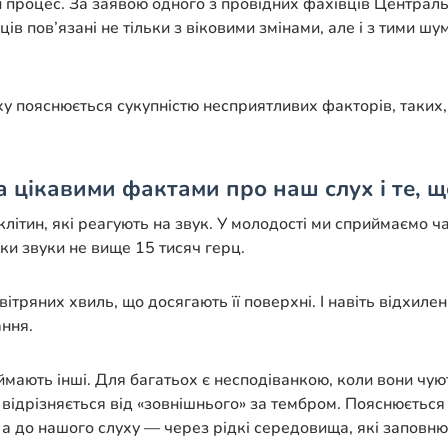
 процес. За заявою одного з провідних фахівців Центрально
ів пов’язані не тільки з віковими змінами, але і з тими 
 пояснюється сукупністю несприятливих факторів, таких, я
 цікавими фактами про наш слух і те, щ
ітин, які реагують на звук. У молодості ми сприймаємо час
ьки звуки не вище 15 тисяч герц.
ітряних хвиль, що досягають її поверхні. І навіть відхиле
ання.
ймають інші. Для багатьох є несподіванкою, коли вони чую
 відрізняється від «зовнішнього» за тембром. Пояснюється 
 а до нашого слуху — через рідкі середовища, які заповню