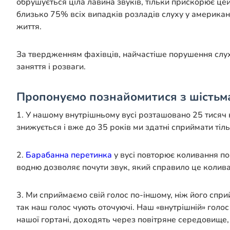
обрушується ціла лавина звуків, тільки прискорює цей
близько 75% всіх випадків розладів слуху у американц
життя.
За твердженням фахівців, найчастіше порушення слуху
заняття і розваги.
Пропонуємо познайомитися з шістьма
1. У нашому внутрішньому вусі розташовано 25 тисяч кл
знижується і вже до 35 років ми здатні сприймати тіл
2.
Барабанна перетинка
у вусі повторює коливання пов
водню дозволяє почути звук, який справило це колив
3. Ми сприймаємо свій голос по-іншому, ніж його спри
так наш голос чують оточуючі. Наш «внутрішній» голос
нашої гортані, доходять через повітряне середовище,