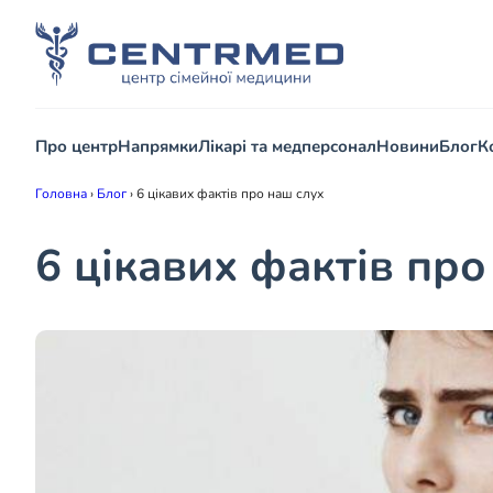
Про центр
Напрямки
Лікарі та медперсонал
Новини
Блог
К
Головна
›
Блог
›
6 цікавих фактів про наш слух
6 цікавих фактів про