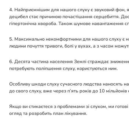
4. Найприємнішим для нашого слуху є звуковий фон, я
децибел стає причиною почастішання серцебиття. Досл
гіпертонічна хвороба. Також шумове навантаження сп
5. Максимально некомфортними для нашого слуху є ни
людини почуття тривоги, болі у вухах, а з часом можут
6. Десята частина населення Землі страждає зниження
потребують поліпшення слуху, користуються ним.
Особливу шкоди слуху сучасного людства наносять на
до свого слуху, вже через п’ять років до 10 мільйонів
Якщо ви стикаєтеся з проблемами зі слухом, ми готов
огляд та розробить план лікування.