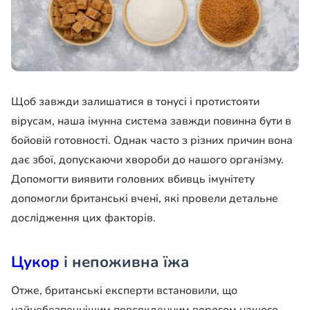
Щоб завжди залишатися в тонусі і протистояти
вірусам, наша імунна система завжди повинна бути в
бойовій готовності. Однак часто з різних причин вона
дає збої, допускаючи хвороби до нашого організму.
Допомогти виявити головних вбивць імунітету
допомогли британські вчені, які провели детальне
дослідження цих факторів.
Цукор
і непоживна їжа
Отже, британські експерти встановили, що
найнебезпечнішим повсякденним ворогом нашого