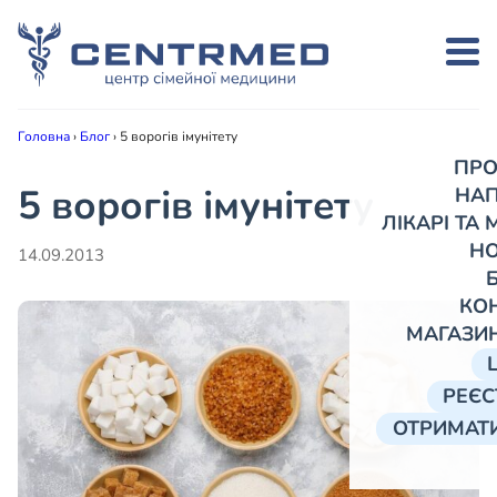
Головна
›
Блог
›
5 ворогів імунітету
ПРО
5 ворогів імунітету
НА
ЛІКАРІ ТА
Н
14.09.2013
КО
МАГАЗИ
РЕЄС
ОТРИМАТИ