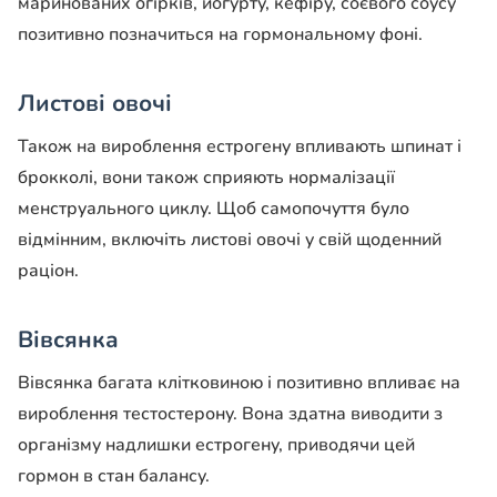
маринованих огірків, йогурту, кефіру, соєвого соусу
позитивно позначиться на гормональному фоні.
Листові овочі
Також на вироблення естрогену впливають шпинат і
брокколі, вони також сприяють нормалізації
менструального циклу. Щоб самопочуття було
відмінним, включіть листові овочі у свій щоденний
раціон.
Вівсянка
Вівсянка багата клітковиною і позитивно впливає на
вироблення тестостерону. Вона здатна виводити з
організму надлишки естрогену, приводячи цей
гормон в стан балансу.