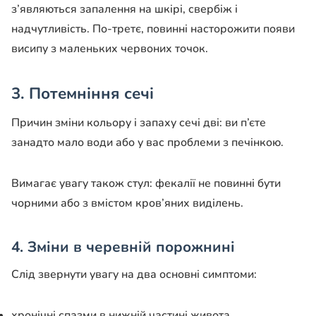
з’являються запалення на шкірі, свербіж і
надчутливість. По-третє, повинні насторожити появи
висипу з маленьких червоних точок.
3. Потемніння сечі
Причин зміни кольору і запаху сечі дві: ви п’єте
занадто мало води або у вас проблеми з печінкою.
Вимагає увагу також стул: фекалії не повинні бути
чорними або з вмістом кров’яних виділень.
4. Зміни в черевній порожнині
Слід звернути увагу на два основні симптоми:
хронічні спазми в нижній частині живота,