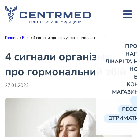
Головна
›
Блог
›
4 сигнали організму про гормональний збій
ПРО
4 сигнали організму
НА
ЛІКАРІ ТА
про гормональний збій
Н
КО
27.01.2022
МАГАЗИ
РЕЄС
ОТРИМАТИ