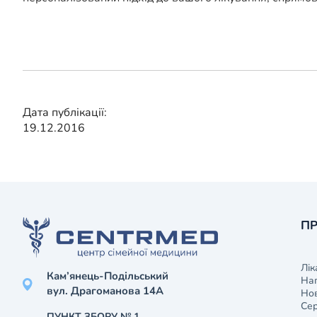
Дата публікації:
19.12.2016
ПР
Лік
Кам’янець-Подільський
На
вул. Драгоманова 14А
Нов
Сер
ПУНКТ ЗБОРУ № 1