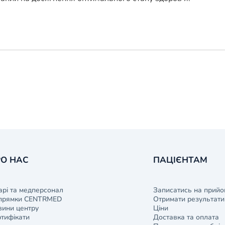
О НАС
ПАЦІЄНТАМ
арі та медперсонал
Записатись на прийо
прямки CENTRMED
Отримати результати 
ини центру
Ціни
тифікати
Доставка та оплата