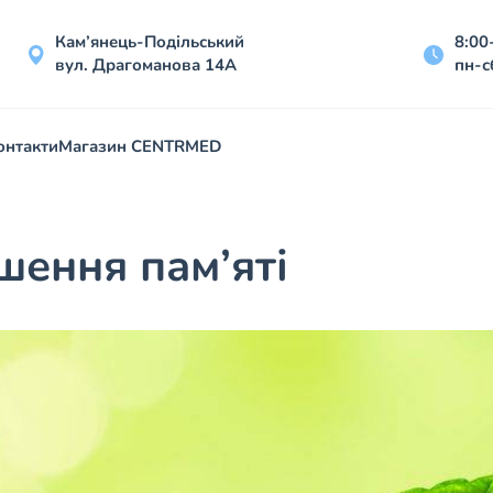
Кам’янець-Подільський
8:00
вул. Драгоманова 14А
пн-с
онтакти
Магазин CENTRMED
шення пам’яті