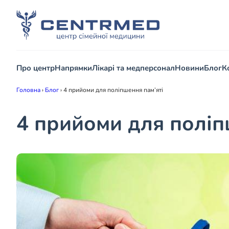
Про центр
Напрямки
Лікарі та медперсонал
Новини
Блог
К
Головна
›
Блог
›
4 прийоми для поліпшення пам’яті
4 прийоми для поліп