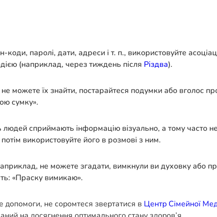
-коди, паролі, дати, адреси і т. п., використовуйте асоціа
подією (наприклад, через тиждень після
Різдва
).
ім не можете їх знайти, постарайтеся подумки або вголос п
ою сумку».
ть людей сприймають інформацію візуально, а тому часто н
а потім використовуйте його в розмові з ним.
. Наприклад, не можете згадати, вимкнули ви духовку або пр
ть: «Праску вимикаю».
е допомоги, не соромтеся звертатися в
Центр Сімейної Ме
ваний на досягнення оптимального стану здоров’я.