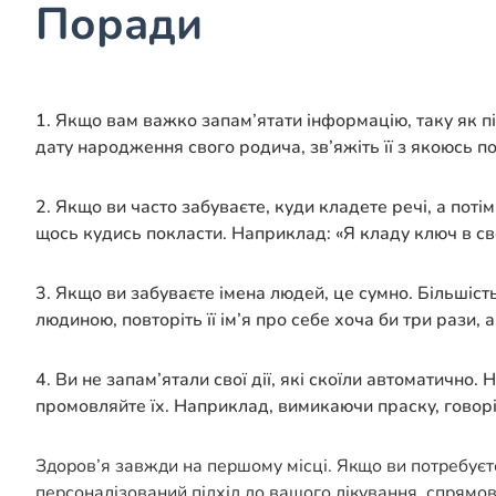
Поради
1. Якщо вам важко запам’ятати інформацію, таку як пін
дату народження свого родича, зв’яжіть її з якоюсь 
2. Якщо ви часто забуваєте, куди кладете речі, а пот
щось кудись покласти. Наприклад: «Я кладу ключ в св
3. Якщо ви забуваєте імена людей, це сумно. Більшіс
людиною, повторіть її ім’я про себе хоча би три рази, 
4. Ви не запам’ятали свої дії, які скоїли автоматично
промовляйте їх. Наприклад, вимикаючи праску, говорі
Здоров’я завжди на першому місці. Якщо ви потребуєт
персоналізований підхід до вашого лікування, спрямо