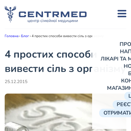
Головна
›
Блог
›
4 простих способи вивести сіль з організму
ПРО
4 простих способи
НА
ЛІКАРІ ТА
вивести сіль з організму
Н
КО
25.12.2015
МАГАЗИ
РЕЄС
ОТРИМАТИ