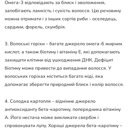
Омега-3 відповідають за блиск і зволоження,
запобігають ламкість і сухість волосся. Цю речовину
можна отримати і з інших сортів риби – оселедець,
сардини, форель, скумбрія.
3. Волоські горіхи – багате джерело омега-6 жирних
кислот, а також біотину і вітаміну Е, які допомагають
захищати клітини від ушкодження ДНК. Дефіцит
біотину може привести до випадання волосся. У
волоських горіхах міститься багато міді, яка
допомагає зберегти природний блиск і колір волосся.
4. Солодка картопля – відмінне джерело
антиоксиданту бета-каротину, попередника вітаміну
А. Його нестача може викликати свербіж і
спровокувати лупу. Хороші джерела бета-каротину –