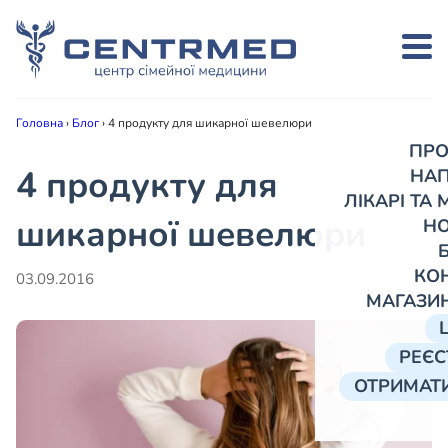
Головна
›
Блог
›
4 продукту для шикарної шевелюри
ПРО
4 продукту для
НА
ЛІКАРІ ТА
шикарної шевелюри
Н
КО
03.09.2016
МАГАЗИ
РЕЄС
ОТРИМАТИ