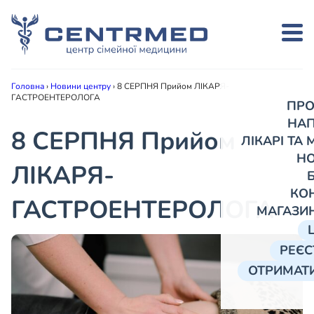
Головна
›
Новини центру
›
8 СЕРПНЯ Прийом ЛІКАРЯ-
ГАСТРОЕНТЕРОЛОГА
ПРО
НА
8 СЕРПНЯ Прийом
ЛІКАРІ ТА
Н
ЛІКАРЯ-
КО
ГАСТРОЕНТЕРОЛОГА
МАГАЗИ
РЕЄС
ОТРИМАТИ