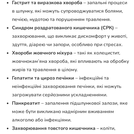
Гастрит та виразкова хвороба
– запальні процеси
в шлунку, які можуть супроводжуватися болями,
печією, нудотою та порушенням травлення.
Синдром роздратованого кишечника (СРК)
–
захворювання, що викликає дискомфорт у животі,
здуття, діарею чи запори, особливо при стресах.
Хвороби жовчного міхура
– такі як холецистит,
жовчнокам’яна хвороба, які впливають на обробку
жирів та травлення в цілому.
Гепатити та цироз печінки
– інфекційні та
неінфекційні захворювання печінки, які можуть
загрожувати серйозними ускладненнями.
Панкреатит
– запалення підшлункової залози, яке
може бути викликано надмірним вживанням
алкоголю або інфекціями.
Захворювання товстого кишечника
– коліти,