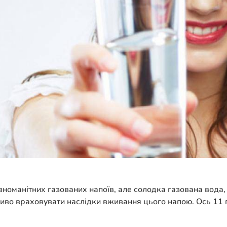
номанітних газованих напоїв, але солодка газована вода, 
иво враховувати наслідки вживання цього напою. Ось 11 п