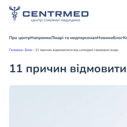
Про центр
Напрямки
Лікарі та медперсонал
Новини
Блог
К
Головна
›
Блог
›
11 причин відмовитися від солодкої газованої води
11 причин відмовитис