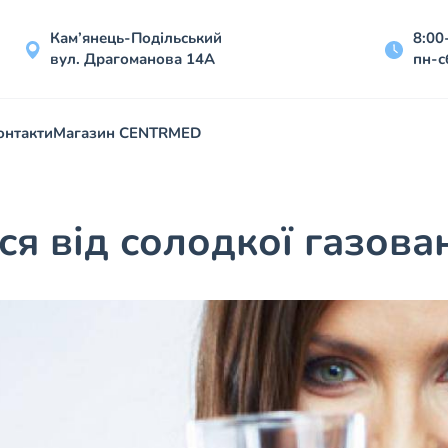
Кам’янець-Подільський
8:00
вул. Драгоманова 14А
пн-с
онтакти
Магазин CENTRMED
я від солодкої газова