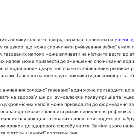
ить велику кількість цукру, що може впливати на
рівень ц
у та цукор, що може спричинити руйнування зубної емалі т
 газованих напоях може впливати на кістки та вести до в
х напоїв може призвести до зменшення споживання води, 
 із додаванням цукру пов’язане із збільшеним ризиком ро
актом:
Газовані напої можуть викликати дискомфорт та зб
 вживання солодкої газованої води може призводити до з
ати на здоров’я шкіри, зумовлюючи появу прищів та інши
цукровмісних напоїв може призводити до формування зал
ована вода може збільшити ризик виникнення рефлюксу 
стикових пляшок для газованих напоїв призводить до заб
шим кроком до здорового способу життя. Заміни цього нап
а підтримці енергії протягом дня.