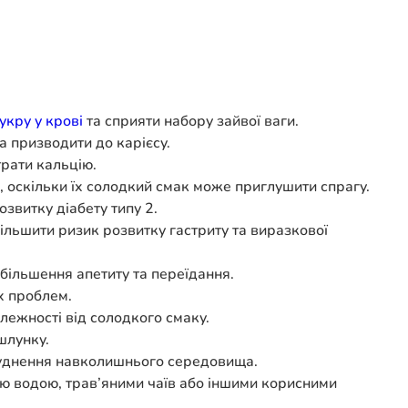
укру у крові
та сприяти набору зайвої ваги.
а призводити до карієсу.
трати кальцію.
оскільки їх солодкий смак може приглушити спрагу.
звитку діабету типу 2.
ільшити ризик розвитку гастриту та виразкової
більшення апетиту та переїдання.
х проблем.
ежності від солодкого смаку.
шлунку.
руднення навколишнього середовища.
ою водою, трав’яними чаїв або іншими корисними