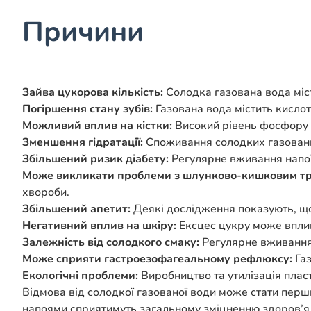
Причини
Зайва цукорова кількість:
Солодка газована вода міст
Погіршення стану зубів:
Газована вода містить кислот
Можливий вплив на кістки:
Високий рівень фосфору у
Зменшення гідратації:
Споживання солодких газовани
Збільшений ризик діабету:
Регулярне вживання напоїв
Може викликати проблеми з шлунково-кишковим тр
хвороби.
Збільшений апетит:
Деякі дослідження показують, що
Негативний вплив на шкіру:
Ексцес цукру може вплив
Залежність від солодкого смаку:
Регулярне вживання 
Може сприяти гастроезофагеальному рефлюксу:
Газ
Екологічні проблеми:
Виробництво та утилізація пла
Відмова від солодкої газованої води може стати пер
напоями сприятимуть загальному зміцненню здоров’я т