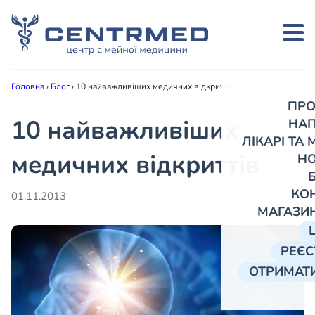
Головна
›
Блог
›
10 найважливіших медичних відкриттів
ПРО
10 найважливіших
НА
ЛІКАРІ ТА
медичних відкриттів
Н
КО
01.11.2013
МАГАЗИ
РЕЄС
ОТРИМАТИ