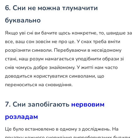
6.
Сни не можна тлумачити
буквально
Якщо уві сні ви бачите щось конкретне, то, швидше за
все, ваш сон зовсім не про це. У снах треба вміти
розрізняти символи. Перебуваючи в несвідомому
стані, наш розум намагається уподібнити образи зі
снів чомусь добре знайомому. У житті нам часто
доводиться користуватися символами, що
переноситься на сновидіння.
7.
Сни запобігають
нервовим
розладам
Це було встановлено в одному з досліджень. На
початку кожного сновидіння випробовуваних будили,