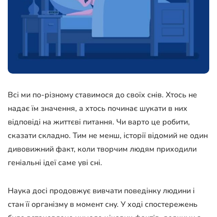
Всі ми по-різному ставимося до своїх снів. Хтось не
надає їм значення, а хтось починає шукати в них
відповіді на життєві питання. Чи варто це робити,
сказати складно. Тим не менш, історії відомий не один
дивовижний факт, коли творчим людям приходили
геніальні ідеї саме уві сні.
Наука досі продовжує вивчати поведінку людини і
стан її організму в момент сну. У ході спостережень