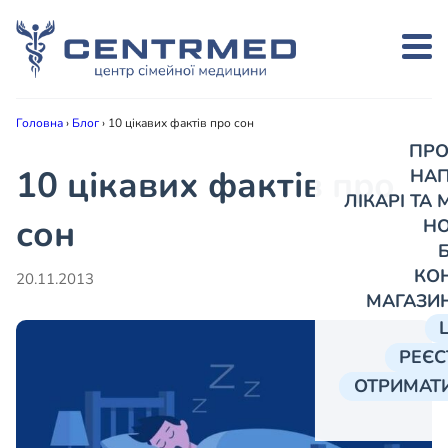
Головна
›
Блог
›
10 цікавих фактів про сон
ПРО
10 цікавих фактів про
НА
ЛІКАРІ ТА
сон
Н
КО
20.11.2013
МАГАЗИ
РЕЄС
ОТРИМАТИ